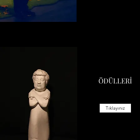
ÖDÜLLERİ
Tıklayınız