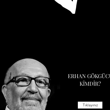
ERHAN GÖKGÜC
KİMDİR?
Tıklayınız