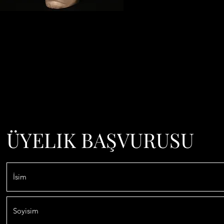
ÜYELIK BAŞVURUSU