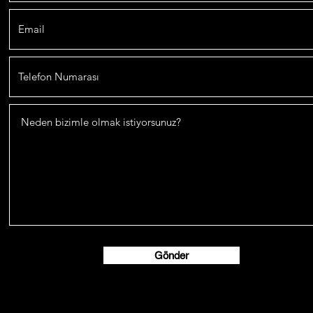
Gönder